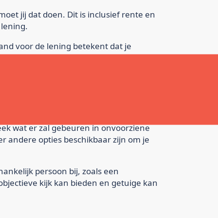
oet jij dat doen. Dit is inclusief rente en
 lening.
and voor de lening betekent dat je
s te verkopen om de schuld af te betalen.
rekken
d over wat erbij komt kijken en wat je wel
eek wat er zal gebeuren in onvoorziene
 andere opties beschikbaar zijn om je
ankelijk persoon bij, zoals een
objectieve kijk kan bieden en getuige kan