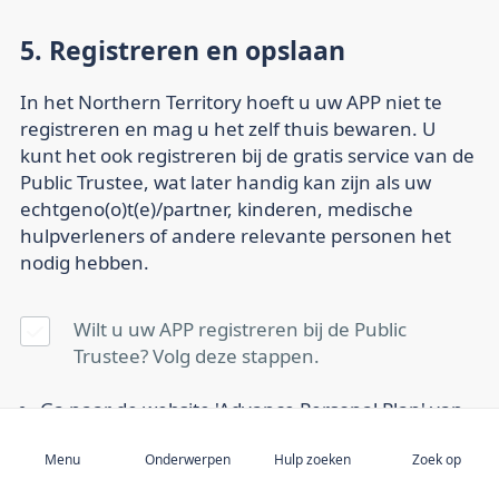
5. Registreren en opslaan
In het Northern Territory hoeft u uw APP niet te
registreren en mag u het zelf thuis bewaren. U
kunt het ook registreren bij de gratis service van de
Public Trustee, wat later handig kan zijn als uw
echtgeno(o)t(e)/partner, kinderen, medische
hulpverleners of andere relevante personen het
nodig hebben.
Wilt u uw APP registreren bij de Public
Trustee? Volg deze stappen.
Ga naar de
website 'Advance Personal Plan'
van
Aanmelden
de Public Trustee en download het formulier
'Application to register an Advance Personal
Menu
Onderwerpen
Hulp zoeken
Zoek op
Plan'. Het formulier is beschikbaar in PDF- of