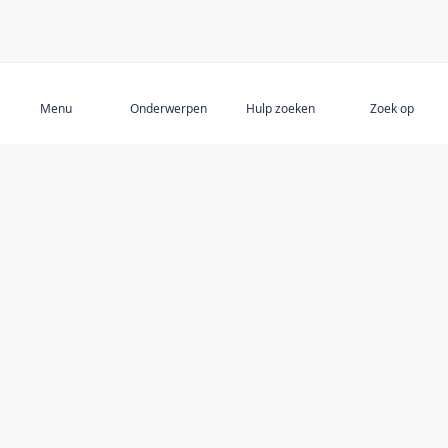
Aanmelden
Menu
Onderwerpen
Hulp zoeken
Zoek op
ONTDEK
Ouderenmishandeling
Uitgelichte onderwerpen
Aanbevolen auteurs
Bronnen
Dienstverleners
Ben ik veilig en word ik gerespecteerd? quiz