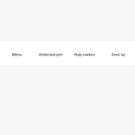
Aanmelden
Menu
Onderwerpen
Hulp zoeken
Zoek op
ONTDEK
Ouderenmishandeling
Uitgelichte onderwerpen