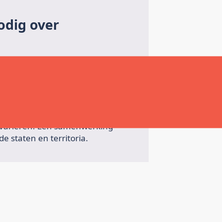
odig over
elefoondienst bij jou in de
n variëren. Een samenwerking
e staten en territoria.