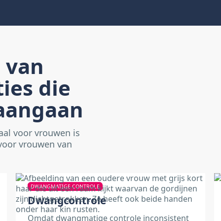
e van
ies die
aangaan
aal voor vrouwen is
 voor vrouwen van
DWANGMATIGE CONTROLE
Dwangcontrole
Omdat dwangmatige controle inconsistent