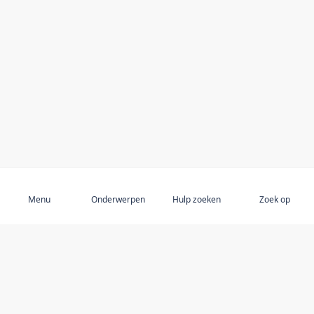
Aanmelden
Menu
Onderwerpen
Hulp zoeken
Zoek op
ONTDEK