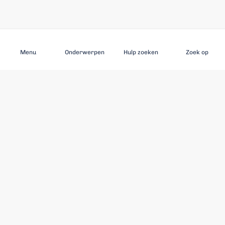
Aanmelden
Menu
Onderwerpen
Hulp zoeken
Zoek op
ONTDEK
Ouderenmishandeling
Uitgelichte onderwerpen
Aanbevolen auteurs
Bronnen
Dienstverleners
Ben ik veilig en word ik gerespecteerd? quiz