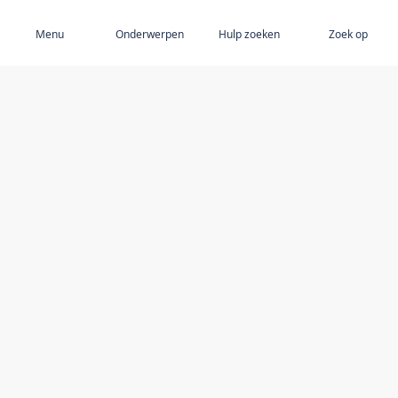
Menu
Onderwerpen
Hulp zoeken
Zoek op
ONTDEK
Ouderenmishandeling
Uitgelichte onderwerpen
Aanbevolen auteurs
Bronnen
Dienstverleners
Ben ik veilig en word ik gerespecteerd? quiz
BLIJF OP DE HOOGTE
DEZE WEBSITE GEBRUIKEN
Nieuws
Toegankelijkheid