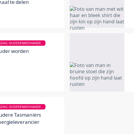
haal te delen
WERELD BEWUSTWORDINGSDAG OUDERENMISHANDELING
ouder worden
WERELD BEWUSTWORDINGSDAG OUDERENMISHANDELING
udere Tasmaniërs
nergieleverancier