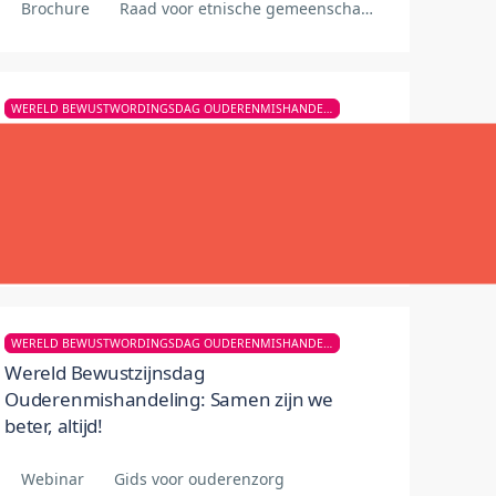
Brochure
Raad voor etnische gemeenschappen van Victoria
WERELD BEWUSTWORDINGSDAG OUDERENMISHANDELING
Sta samen op om een einde te maken
aan dakloosheid onder ouderen op 15
juni
Gereedschap
Wereld Bewustzijnsdag Ouderenmishandeling
WERELD BEWUSTWORDINGSDAG OUDERENMISHANDELING
Wereld Bewustzijnsdag
Ouderenmishandeling: Samen zijn we
beter, altijd!
Webinar
Gids voor ouderenzorg