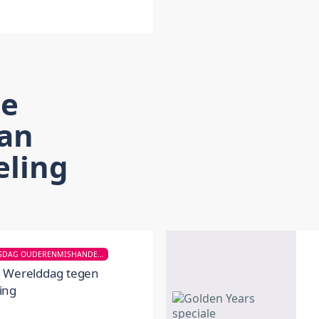
de
an
ling
WERELD BEWUSTWORDINGSDAG OUDERENMISHANDELING
 Werelddag tegen
ing